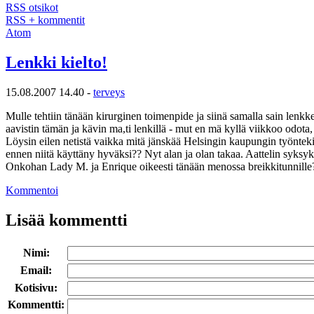
RSS otsikot
RSS + kommentit
Atom
Lenkki kielto!
15.08.2007 14.40 -
terveys
Mulle tehtiin tänään kirurginen toimenpide ja siinä samalla sain lenkk
aavistin tämän ja kävin ma,ti lenkillä - mut en mä kyllä viikkoo odota
Löysin eilen netistä vaikka mitä jänskää Helsingin kaupungin työntekij
ennen niitä käyttäny hyväksi?? Nyt alan ja olan takaa. Aattelin syksyks
Onkohan Lady M. ja Enrique oikeesti tänään menossa breikkitunnille?
Kommentoi
Lisää kommentti
Nimi:
Email:
Kotisivu:
Kommentti: