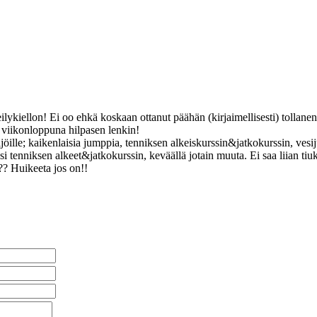
eilykiellon! Ei oo ehkä koskaan ottanut päähän (kirjaimellisesti) tollan
, viikonloppuna hilpasen lenkin!
öille; kaikenlaisia jumppia, tenniksen alkeiskurssin&jatkokurssin, vesi
i tenniksen alkeet&jatkokurssin, keväällä jotain muuta. Ei saa liian tiu
? Huikeeta jos on!!