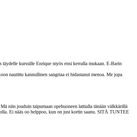
tais täydelle kurssille Enrique myös ensi kerralla mukaan. E-Barin
kkoon nautittu kannullinen sangriaa ei hidastanut menoa. Me jopa
. Mä niin jouduin taipumaan opehuoneen lattialla tänään välkkärillä
autolla. Ei nääs oo helppoo, kun on just kortin saanu. SITÄ TUNTEE