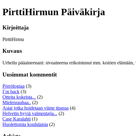
PirttiHirmun Päiväkirja
Kirjoittaja
PirttiHirmu
Kuvaus
Urheilu pääaineenani: sivuaineena erikoistunut mm. koirien elämään, 
Uusimmat kommentit
Pörrölogiaa
(3)
I`m back
(3)
Otteita kokeista...
(2)
Mielenrauhaa..
(2)
Asiat jotka hoidetaan viime tipassa
(4)
Helvetin hyviä valmentajia...
(2)
Case Karalahti
(1)
Huolettomia koululaisia
(2)