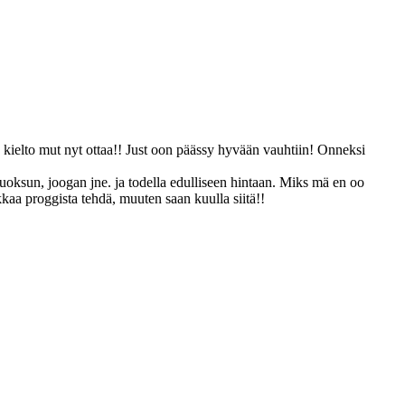
en kielto mut nyt ottaa!! Just oon päässy hyvään vauhtiin! Onneksi
juoksun, joogan jne. ja todella edulliseen hintaan. Miks mä en oo
kkaa proggista tehdä, muuten saan kuulla siitä!!