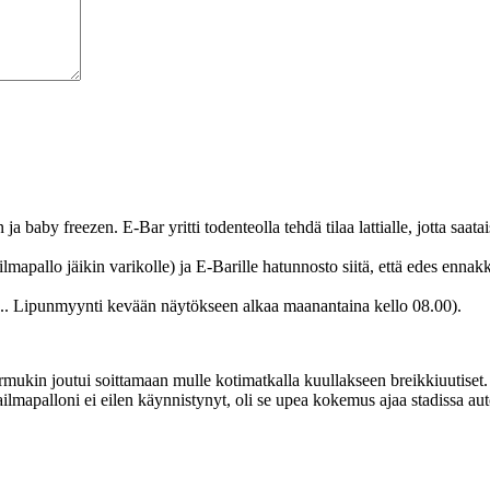
ja baby freezen. E-Bar yritti todenteolla tehdä tilaa lattialle, jotta saa
mapallo jäikin varikolle) ja E-Barille hatunnosto siitä, että edes enna
e... Lipunmyynti kevään näytökseen alkaa maanantaina kello 08.00).
irmukin joutui soittamaan mulle kotimatkalla kuullakseen breikkiuutiset
ilmapalloni ei eilen käynnistynyt, oli se upea kokemus ajaa stadissa 