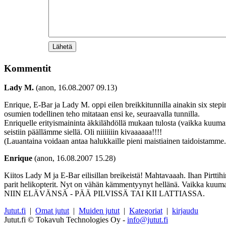
Kommentit
Lady M.
(anon, 16.08.2007 09.13)
Enrique, E-Bar ja Lady M. oppi eilen breikkitunnilla ainakin six stepin 
osumien todellinen teho mitataan ensi ke, seuraavalla tunnilla.
Enriquelle erityismaininta äkkilähdöllä mukaan tulosta (vaikka kuumail
seistiin päällämme siellä. Oli niiiiiiin kivaaaaaa!!!!
(Lauantaina voidaan antaa halukkaille pieni maistiainen taidoistamm
Enrique
(anon, 16.08.2007 15.28)
Kiitos Lady M ja E-Bar eilisillan breikeistä! Mahtavaaah. Ihan Pirttih
parit helikopterit. Nyt on vähän kämmentyynyt hellänä. Vaikka kuuma
NIIN ELÄVÄNSÄ - PÄÄ PILVISSÄ TAI KII LATTIASSA.
Jutut.fi
|
Omat jutut
|
Muiden jutut
|
Kategoriat
|
kirjaudu
Jutut.fi © Tokavuh Technologies Oy -
info@jutut.fi