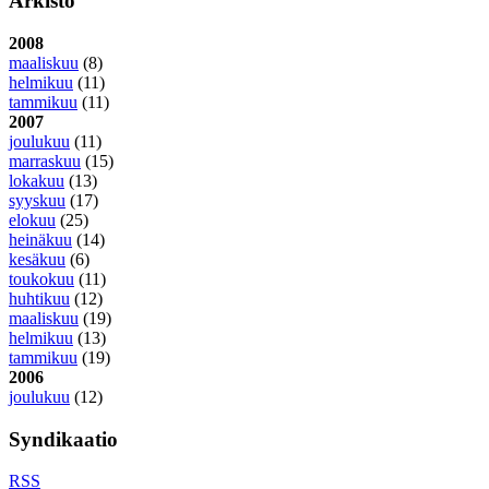
Arkisto
2008
maaliskuu
(8)
helmikuu
(11)
tammikuu
(11)
2007
joulukuu
(11)
marraskuu
(15)
lokakuu
(13)
syyskuu
(17)
elokuu
(25)
heinäkuu
(14)
kesäkuu
(6)
toukokuu
(11)
huhtikuu
(12)
maaliskuu
(19)
helmikuu
(13)
tammikuu
(19)
2006
joulukuu
(12)
Syndikaatio
RSS