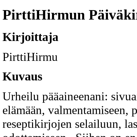
PirttiHirmun Päiväki
Kirjoittaja
PirttiHirmu
Kuvaus
Urheilu pääaineenani: sivua
elämään, valmentamiseen, p
reseptikirjojen selailuun, 