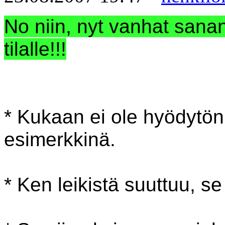
No niin, nyt vanhat sana
tilalle!!!
* Kukaan ei ole hyödytön
esimerkkinä.
* Ken leikistä suuttuu, s