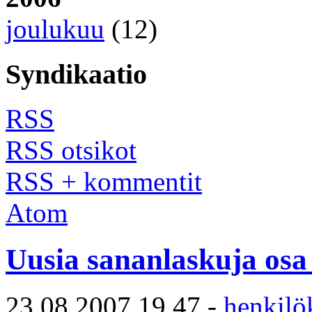
joulukuu
(12)
Syndikaatio
RSS
RSS otsikot
RSS + kommentit
Atom
Uusia sananlaskuja osa 
23.08.2007 19.47 -
henkilö