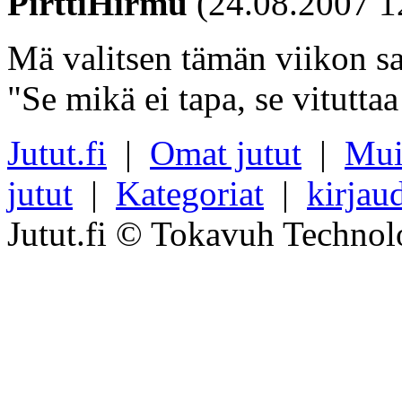
PirttiHirmu
(24.08.2007 1
Mä valitsen tämän viikon s
"Se mikä ei tapa, se vituttaa
Jutut.fi
|
Omat jutut
|
Mui
jutut
|
Kategoriat
|
kirjau
Jutut.fi © Tokavuh Technol