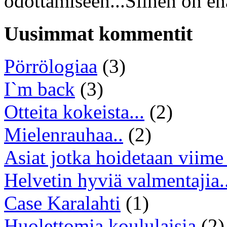
odottamiseen...Siihen on en
Uusimmat kommentit
Pörrölogiaa
(3)
I`m back
(3)
Otteita kokeista...
(2)
Mielenrauhaa..
(2)
Asiat jotka hoidetaan viime 
Helvetin hyviä valmentajia..
Case Karalahti
(1)
Huolettomia koululaisia
(2)