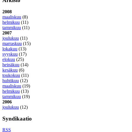
Arkisto
2008
maaliskuu
(8)
helmikuu
(11)
tammikuu
(11)
2007
joulukuu
(11)
marraskuu
(15)
lokakuu
(13)
syyskuu
(17)
elokuu
(25)
heinäkuu
(14)
kesäkuu
(6)
toukokuu
(11)
huhtikuu
(12)
maaliskuu
(19)
helmikuu
(13)
tammikuu
(19)
2006
joulukuu
(12)
Syndikaatio
RSS