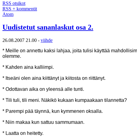
RSS otsikot
RSS + kommentit
Atom
Uudistetut sananlaskut osa 2.
26.08.2007 21.00 -
viihde
* Meille on annettu kaksi lahjaa, joita tulisi käyttää mahdoll
olemme.
* Kahden aina kalliimpi.
* Itseäni olen aina kiittänyt ja kiitosta on riittänyt.
* Odottavan aika on yleensä alle tunti.
* Tili tuli, tili meni. Näkikö kukaan kumpaakaan tilannetta?
* Parempi pää täynnä, kun kymmenen oksalla.
* Niin makaa kun sattuu sammumaan.
* Laatta on heitetty.