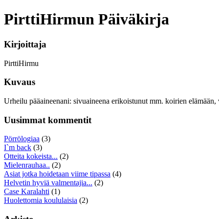
PirttiHirmun Päiväkirja
Kirjoittaja
PirttiHirmu
Kuvaus
Urheilu pääaineenani: sivuaineena erikoistunut mm. koirien elämään, 
Uusimmat kommentit
Pörrölogiaa
(3)
I`m back
(3)
Otteita kokeista...
(2)
Mielenrauhaa..
(2)
Asiat jotka hoidetaan viime tipassa
(4)
Helvetin hyviä valmentajia...
(2)
Case Karalahti
(1)
Huolettomia koululaisia
(2)