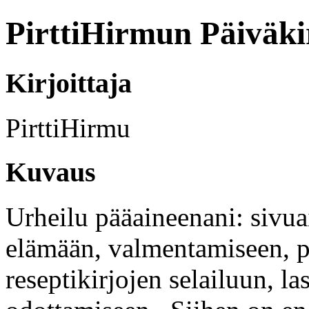
PirttiHirmun Päiväki
Kirjoittaja
PirttiHirmu
Kuvaus
Urheilu pääaineenani: sivua
elämään, valmentamiseen, p
reseptikirjojen selailuun, 