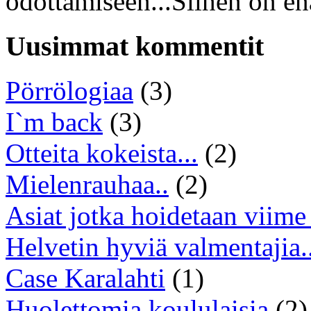
odottamiseen...Siihen on en
Uusimmat kommentit
Pörrölogiaa
(3)
I`m back
(3)
Otteita kokeista...
(2)
Mielenrauhaa..
(2)
Asiat jotka hoidetaan viime 
Helvetin hyviä valmentajia..
Case Karalahti
(1)
Huolettomia koululaisia
(2)