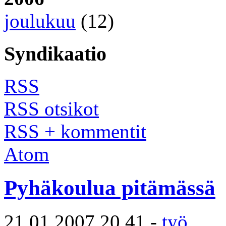
joulukuu
(12)
Syndikaatio
RSS
RSS otsikot
RSS + kommentit
Atom
Pyhäkoulua pitämässä
21.01.2007 20.41 -
työ