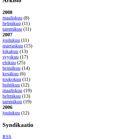
Arkisto
2008
maaliskuu
(8)
helmikuu
(11)
tammikuu
(11)
2007
joulukuu
(11)
marraskuu
(15)
lokakuu
(13)
syyskuu
(17)
elokuu
(25)
heinäkuu
(14)
kesäkuu
(6)
toukokuu
(11)
huhtikuu
(12)
maaliskuu
(19)
helmikuu
(13)
tammikuu
(19)
2006
joulukuu
(12)
Syndikaatio
RSS