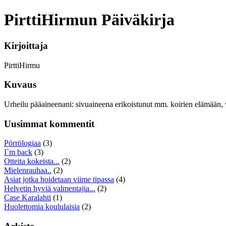
PirttiHirmun Päiväkirja
Kirjoittaja
PirttiHirmu
Kuvaus
Urheilu pääaineenani: sivuaineena erikoistunut mm. koirien elämään, 
Uusimmat kommentit
Pörrölogiaa
(3)
I`m back
(3)
Otteita kokeista...
(2)
Mielenrauhaa..
(2)
Asiat jotka hoidetaan viime tipassa
(4)
Helvetin hyviä valmentajia...
(2)
Case Karalahti
(1)
Huolettomia koululaisia
(2)