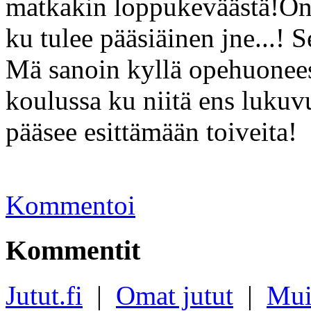
matkakin loppukeväästä!Onha
ku tulee pääsiäinen jne...! 
Mä sanoin kyllä opehuonees
koulussa ku niitä ens lukuv
pääsee esittämään toiveita!
Kommentoi
Kommentit
Jutut.fi
|
Omat jutut
|
Mui