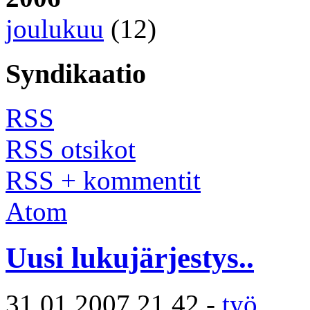
joulukuu
(12)
Syndikaatio
RSS
RSS otsikot
RSS + kommentit
Atom
Uusi lukujärjestys..
31.01.2007 21.42 -
työ