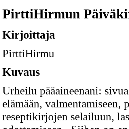
PirttiHirmun Päiväki
Kirjoittaja
PirttiHirmu
Kuvaus
Urheilu pääaineenani: sivua
elämään, valmentamiseen, p
reseptikirjojen selailuun, 