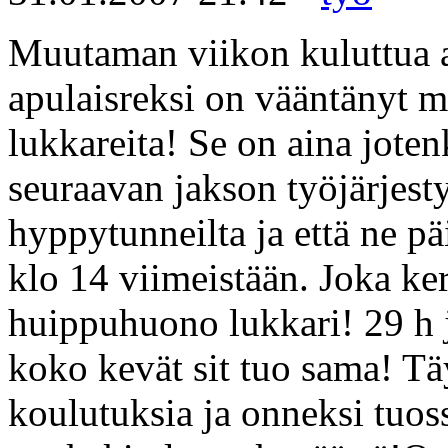
Muutaman viikon kuluttua a
apulaisreksi on vääntänyt me
lukkareita! Se on aina joten
seuraavan jakson työjärjestys
hyppytunneilta ja että ne pä
klo 14 viimeistään. Joka ker
huippuhuono lukkari! 29 h j
koko kevät sit tuo sama! Täy
koulutuksia ja onneksi tuos