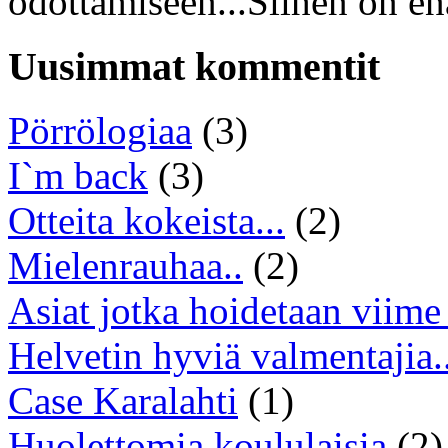
odottamiseen...Siihen on en
Uusimmat kommentit
Pörrölogiaa
(3)
I`m back
(3)
Otteita kokeista...
(2)
Mielenrauhaa..
(2)
Asiat jotka hoidetaan viime 
Helvetin hyviä valmentajia..
Case Karalahti
(1)
Huolettomia koululaisia
(2)