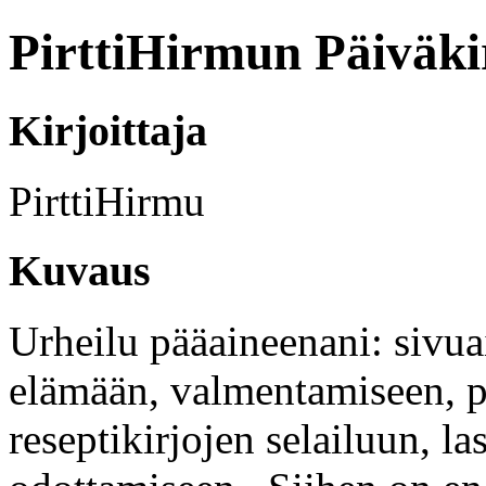
PirttiHirmun Päiväki
Kirjoittaja
PirttiHirmu
Kuvaus
Urheilu pääaineenani: sivua
elämään, valmentamiseen, p
reseptikirjojen selailuun, 