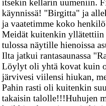
itsekin kellarin uumeniin. Fi
käynnissä! "Birgitta" ja alle
ja vaatetimme koko henkilök
Meidät kuitenkin yllätettiin
tulossa näytille hienoissa a
Ilta jatkui rantasaunassa "R
Löylyt oli yhtä kovat kuin 
järvivesi viilensi hiukan, 
Pahin rasti oli kuitenkin s
takaisin talolle!!!Huhujen mu