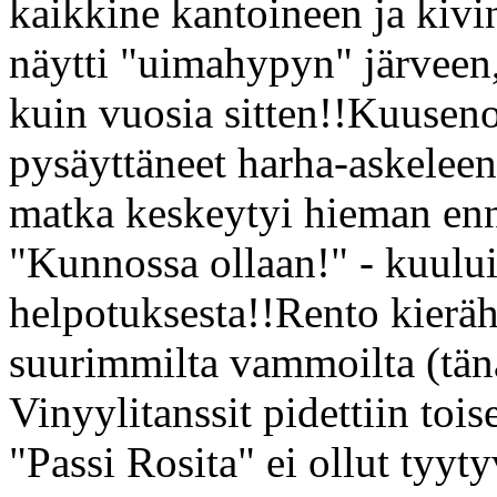
kaikkine kantoineen ja kivi
näytti "uimahypyn" järveen,
kuin vuosia sitten!!Kuuseno
pysäyttäneet harha-askeleen
matka keskeytyi hieman enne
"Kunnossa ollaan!" - kuului 
helpotuksesta!!Rento kieräh
suurimmilta vammoilta (tän
Vinyylitanssit pidettiin tois
"Passi Rosita" ei ollut tyyt