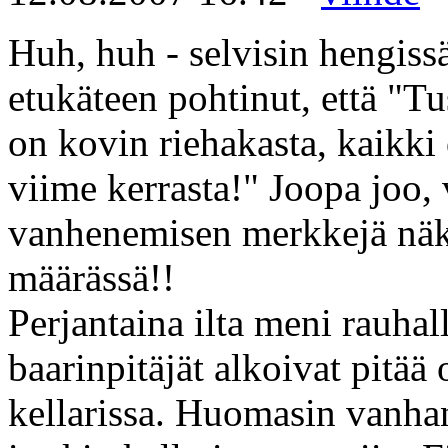
Huh, huh - selvisin hengiss
etukäteen pohtinut, että "T
on kovin riehakasta, kaikki
viime kerrasta!" Joopa joo, v
vanhenemisen merkkejä näk
määrässä!!
Perjantaina ilta meni rauhall
baarinpitäjät alkoivat pitää
kellarissa. Huomasin vanhan