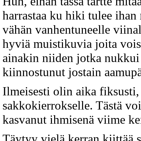
Huh, eihän tässä tartte mit
harrastaa ku hiki tulee iha
vähän vanhentuneelle viina
hyviä muistikuvia joita voi
ainakin niiden jotka nukkui 
kiinnostunut jostain aamupä
Ilmeisesti olin aika fiksusti
sakkokierrokselle. Tästä voi
kasvanut ihmisenä viime kerr
Täytyy vielä kerran kiittää s