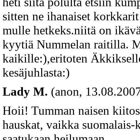
heti siitä polulta etsiin ku
sitten ne ihanaiset korkkarit
mulle hetkeks.niitä on ikäv
kyytiä Nummelan raitilla. M
kaikille:),eritoten Äkkiksel
kesäjuhlasta:)
Lady M.
(anon, 13.08.2007
Hoii! Tumman naisen kiitos j
hauskat, vaikka suomalais-k
saatukaan heilumaan..