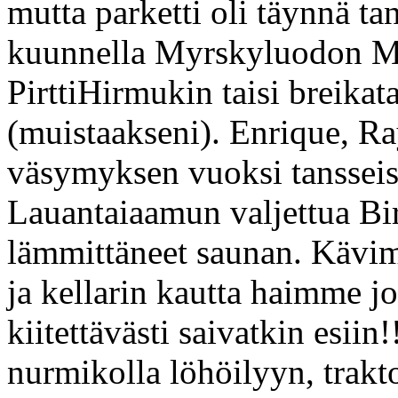
mutta parketti oli täynnä ta
kuunnella Myrskyluodon Ma
PirttiHirmukin taisi breikat
(muistaakseni). Enrique, Ray
väsymyksen vuoksi tansseist
Lauantaiaamun valjettua Bir
lämmittäneet saunan. Kävim
ja kellarin kautta haimme jo
kiitettävästi saivatkin esiin!
nurmikolla löhöilyyn, trakt