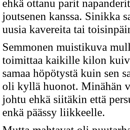
ehkä ottanu parit napanderit
joutsenen kanssa. Sinikka sa
uusia kavereita tai toisinpäi
Semmonen muistikuva mulla
toimittaa kaikille kilon kui
samaa höpötystä kuin sen sa
oli kyllä huonot. Minähän v
johtu ehkä siitäkin että pers
enkä päässy liikkeelle.
Mutta mahtavat oli puutarhaj