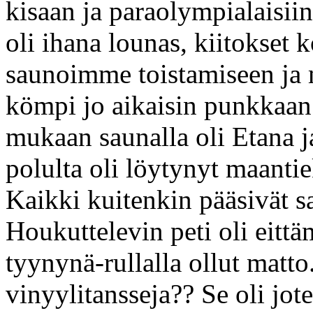
kisaan ja paraolympialaisii
oli ihana lounas, kiitokset k
saunoimme toistamiseen ja 
kömpi jo aikaisin punkka
mukaan saunalla oli Etana ja
polulta oli löytynyt maanti
Kaikki kuitenkin pääsivät sau
Houkuttelevin peti oli eitt
tyynynä-rullalla ollut matto
vinyylitansseja?? Se oli jot