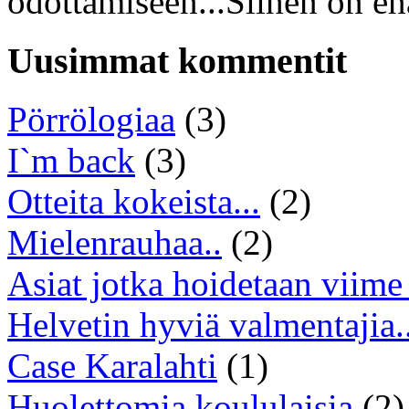
odottamiseen...Siihen on en
Uusimmat kommentit
Pörrölogiaa
(3)
I`m back
(3)
Otteita kokeista...
(2)
Mielenrauhaa..
(2)
Asiat jotka hoidetaan viime 
Helvetin hyviä valmentajia..
Case Karalahti
(1)
Huolettomia koululaisia
(2)