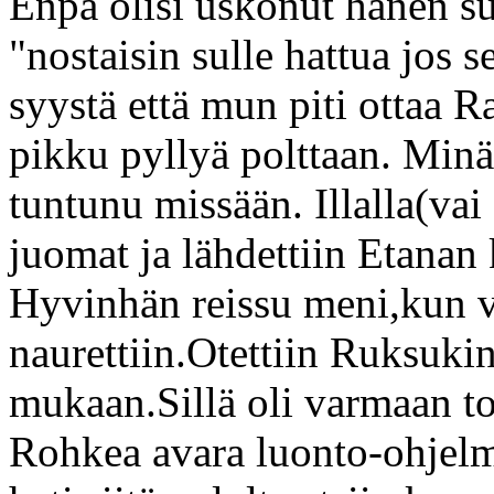
Enpä olisi uskonut hänen su
"nostaisin sulle hattua jos s
syystä että mun piti ottaa R
pikku pyllyä polttaan. Minä 
tuntunu missään. Illalla(vai
juomat ja lähdettiin Etanan
Hyvinhän reissu meni,kun väl
naurettiin.Otettiin Ruksukin
mukaan.Sillä oli varmaan to
Rohkea avara luonto-ohjelma 