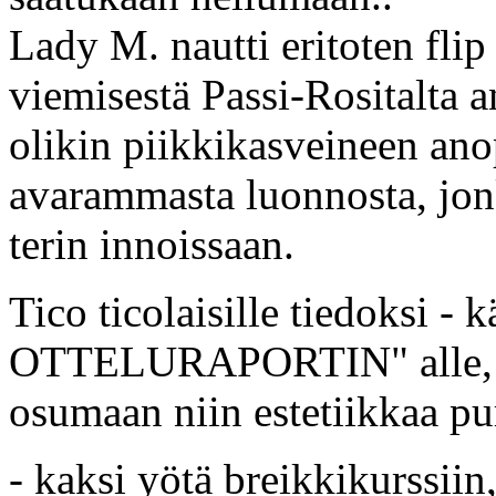
Lady M. nautti eritoten flip
viemisestä Passi-Rositalta a
olikin piikkikasveineen anop
avarammasta luonnosta, jon
terin innoissaan.
Tico ticolaisille tiedoksi -
OTTELURAPORTIN" alle, kun
osumaan niin estetiikkaa pu
- kaksi yötä breikkikurssiin,